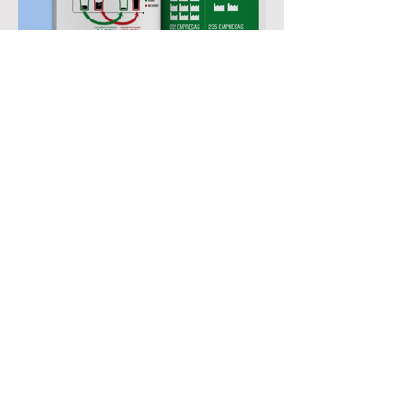
Contato
luana.estudiogogo@gmail.com
41 99125-8469